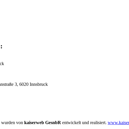
:
uck
anstraße 3, 6020 Innsbruck
 wurden von
kaiserweb GesnbR
entwickelt und realisiert.
www.kaiser